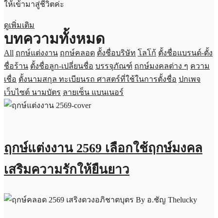
ให้เข้ามาสู่ชีวิตค่ะ
ดูเพิ่มเติม
บทความทั้งหมด
All
ฤกษ์แต่งงาน
ฤกษ์คลอด
ตั้งชื่อบริษัท
โลโก้
ตั้งชื่อแบรนด์-ตั้ง
ชื่อร้าน
ตั้งชื่อลูก-เปลี่ยนชื่อ
บรรจุภัณฑ์
ฤกษ์มงคลต่าง ๆ
ความ
เชื่อ
ตั้งนามสกุล
ทะเบียนรถ
ศาสตร์ที่ใช้ในการตั้งชื่อ
ปกเพจ
เว็บไซต์
นามบัตร
ลายเซ็น
แบนเนอร์
ฤกษ์แต่งงาน 2569 เลือกใช้ฤกษ์มงคล
เสริมความรักให้ยืนยาว