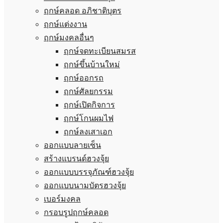
ฤกษ์คลอด อภิชาติบุตร
ฤกษ์แต่งงาน
ฤกษ์มงคลอื่นๆ
ฤกษ์จดทะเบียนสมรส
ฤกษ์ขึ้นบ้านใหม่
ฤกษ์ออกรถ
ฤกษ์ศัลยกรรม
ฤกษ์เปิดกิจการ
ฤกษ์โกนผมไฟ
ฤกษ์ลงเสาเอก
ออกแบบลายเซ็น
สร้างแบรนด์ฮวงจุ้ย
ออกแบบบรรจุภัณฑ์ฮวงจุ้ย
ออกแบบนามบัตรฮวงจุ้ย
เบอร์มงคล
กรอบรูปฤกษ์คลอด