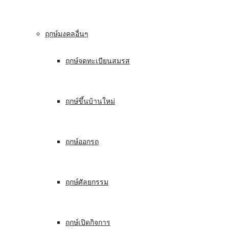
ฤกษ์มงคลอื่นๆ
ฤกษ์จดทะเบียนสมรส
ฤกษ์ขึ้นบ้านใหม่
ฤกษ์ออกรถ
ฤกษ์ศัลยกรรม
ฤกษ์เปิดกิจการ