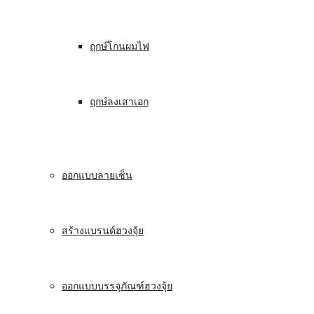
ฤกษ์โกนผมไฟ
ฤกษ์ลงเสาเอก
ออกแบบลายเซ็น
สร้างแบรนด์ฮวงจุ้ย
ออกแบบบรรจุภัณฑ์ฮวงจุ้ย