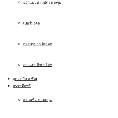
ออกแบบนามบัตรฮวงจุ้ย
เบอร์มงคล
กรอบรูปฤกษ์คลอด
ออกแบบป้ายบริษัท
ดูดวง กับ อ.ชัญ
ตรวจชื่อฟรี
ตรวจชื่อ-นามสกุล