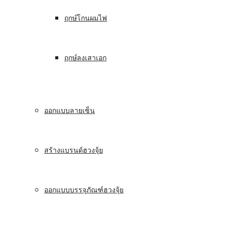
ฤกษ์โกนผมไฟ
ฤกษ์ลงเสาเอก
ออกแบบลายเซ็น
สร้างแบรนด์ฮวงจุ้ย
ออกแบบบรรจุภัณฑ์ฮวงจุ้ย