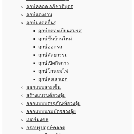
ฤกษ์คลอด อภิชาติบุตร
ฤกษ์แต่งงาน
ฤกษ์มงคลอื่นๆ
ฤกษ์จดทะเบียนสมรส
ฤกษ์ขึ้นบ้านใหม่
ฤกษ์ออกรถ
ฤกษ์ศัลยกรรม
ฤกษ์เปิดกิจการ
ฤกษ์โกนผมไฟ
ฤกษ์ลงเสาเอก
ออกแบบลายเซ็น
สร้างแบรนด์ฮวงจุ้ย
ออกแบบบรรจุภัณฑ์ฮวงจุ้ย
ออกแบบนามบัตรฮวงจุ้ย
เบอร์มงคล
กรอบรูปฤกษ์คลอด