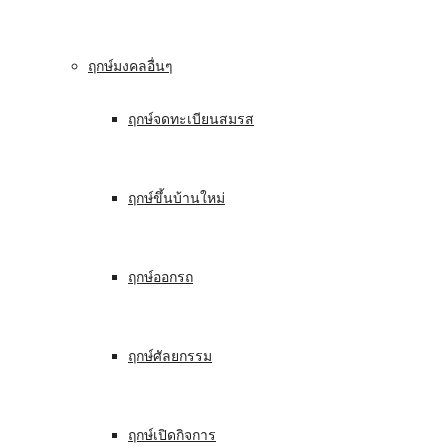
ฤกษ์มงคลอื่นๆ
ฤกษ์จดทะเบียนสมรส
ฤกษ์ขึ้นบ้านใหม่
ฤกษ์ออกรถ
ฤกษ์ศัลยกรรม
ฤกษ์เปิดกิจการ