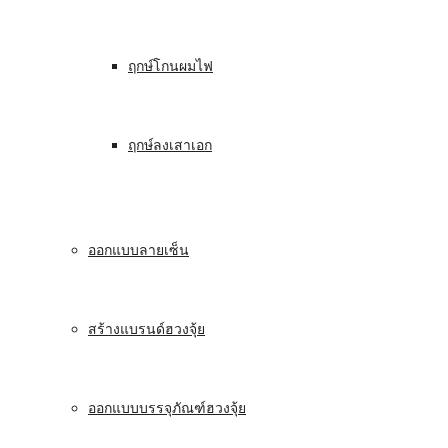
ฤกษ์โกนผมไฟ
ฤกษ์ลงเสาเอก
ออกแบบลายเซ็น
สร้างแบรนด์ฮวงจุ้ย
ออกแบบบรรจุภัณฑ์ฮวงจุ้ย