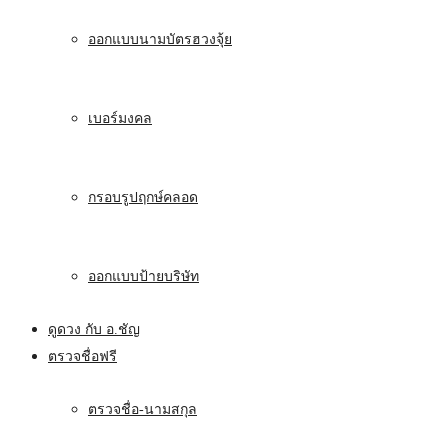
ออกแบบนามบัตรฮวงจุ้ย
เบอร์มงคล
กรอบรูปฤกษ์คลอด
ออกแบบป้ายบริษัท
ดูดวง กับ อ.ชัญ
ตรวจชื่อฟรี
ตรวจชื่อ-นามสกุล