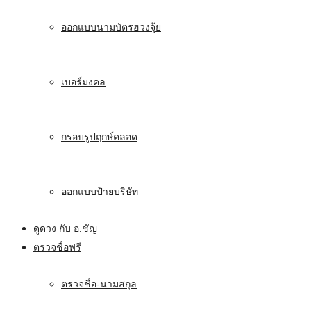
ออกแบบนามบัตรฮวงจุ้ย
เบอร์มงคล
กรอบรูปฤกษ์คลอด
ออกแบบป้ายบริษัท
ดูดวง กับ อ.ชัญ
ตรวจชื่อฟรี
ตรวจชื่อ-นามสกุล