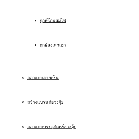
ฤกษ์โกนผมไฟ
ฤกษ์ลงเสาเอก
ออกแบบลายเซ็น
สร้างแบรนด์ฮวงจุ้ย
ออกแบบบรรจุภัณฑ์ฮวงจุ้ย