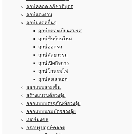
ฤกษ์คลอด อภิชาติบุตร
ฤกษ์แต่งงาน
ฤกษ์มงคลอื่นๆ
ฤกษ์จดทะเบียนสมรส
ฤกษ์ขึ้นบ้านใหม่
ฤกษ์ออกรถ
ฤกษ์ศัลยกรรม
ฤกษ์เปิดกิจการ
ฤกษ์โกนผมไฟ
ฤกษ์ลงเสาเอก
ออกแบบลายเซ็น
สร้างแบรนด์ฮวงจุ้ย
ออกแบบบรรจุภัณฑ์ฮวงจุ้ย
ออกแบบนามบัตรฮวงจุ้ย
เบอร์มงคล
กรอบรูปฤกษ์คลอด