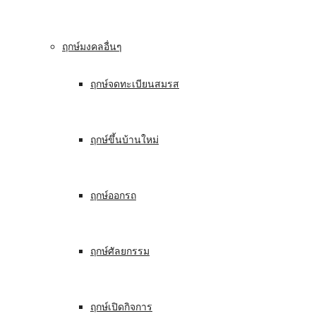
ฤกษ์มงคลอื่นๆ
ฤกษ์จดทะเบียนสมรส
ฤกษ์ขึ้นบ้านใหม่
ฤกษ์ออกรถ
ฤกษ์ศัลยกรรม
ฤกษ์เปิดกิจการ