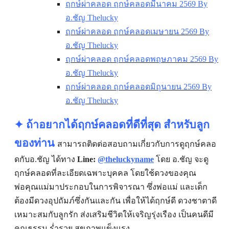
ฤกษ์ผ่าคลอด ฤกษ์คลอดมีนาคม 2569 By
อ.ชัญ Thelucky
ฤกษ์ผ่าคลอด ฤกษ์คลอดเมษายน 2569 By
อ.ชัญ Thelucky
ฤกษ์ผ่าคลอด ฤกษ์คลอดพฤษภาคม 2569 By
อ.ชัญ Thelucky
ฤกษ์ผ่าคลอด ฤกษ์คลอดมิถุนายน 2569 By
อ.ชัญ Thelucky
✦ ถ้าอยากได้ฤกษ์คลอดที่ดีที่สุด สำหรับลูก
ของท่าน
สามารถติดต่อสอบถามเกี่ยวกับการดูฤกษ์คลอ
ดกับ
อ.
ชัญ
ได้ทาง
Line:
@theluckyname
โดย อ.ชัญ จะดู
ฤกษ์คลอดที่ละเอียดเฉพาะบุคคล โดยใช้
ดวงของคุณ
พ่อคุณแม่มาประกอบในการพิจารณา ซึ่งพ่อแม่ และเด็ก
ต้องมีดวงอุปถัมภ์ซึ่งกันและกัน เพื่อให้ได้ฤกษ์ดี ดวงชาตาดี
เหมาะสมกับลูกรัก ส่งเสริมชีวิตให้เจริญรุ่งเรือง เป็นคนดีมี
คุณธรรม ร่ำรวย สุขภาพแข็งแรง