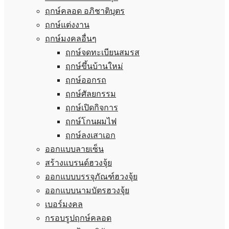
ฤกษ์คลอด อภิชาติบุตร
ฤกษ์แต่งงาน
ฤกษ์มงคลอื่นๆ
ฤกษ์จดทะเบียนสมรส
ฤกษ์ขึ้นบ้านใหม่
ฤกษ์ออกรถ
ฤกษ์ศัลยกรรม
ฤกษ์เปิดกิจการ
ฤกษ์โกนผมไฟ
ฤกษ์ลงเสาเอก
ออกแบบลายเซ็น
สร้างแบรนด์ฮวงจุ้ย
ออกแบบบรรจุภัณฑ์ฮวงจุ้ย
ออกแบบนามบัตรฮวงจุ้ย
เบอร์มงคล
กรอบรูปฤกษ์คลอด