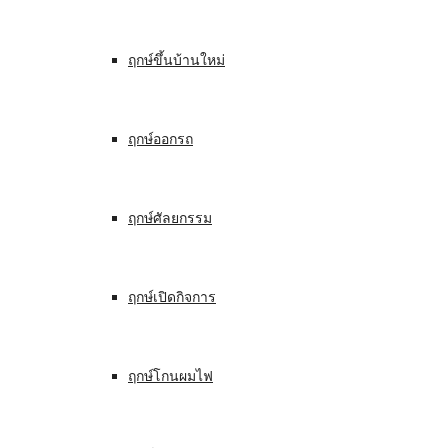
ฤกษ์ขึ้นบ้านใหม่
ฤกษ์ออกรถ
ฤกษ์ศัลยกรรม
ฤกษ์เปิดกิจการ
ฤกษ์โกนผมไฟ