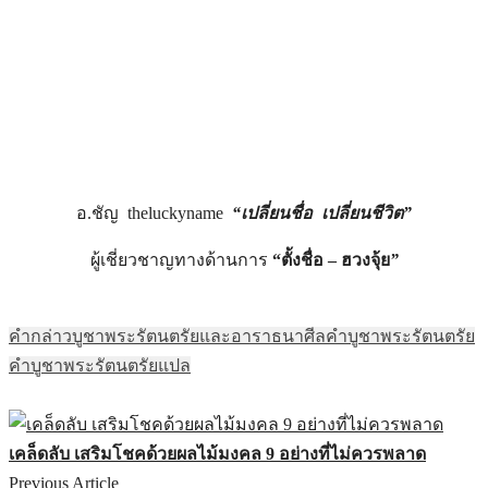
อ.ชัญ theluckyname
“เปลี่ยนชื่อ เปลี่ยนชีวิต”
ผู้เชี่ยวชาญทางด้านการ
“ตั้งชื่อ – ฮวงจุ้ย
”
คํากล่าวบูชาพระรัตนตรัยและอาราธนาศีล
คําบูชาพระรัตนตรัย
คําบูชาพระรัตนตรัยแปล
เคล็ดลับ เสริมโชคด้วยผลไม้มงคล 9 อย่างที่ไม่ควรพลาด
Previous Article