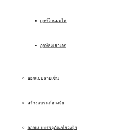
ฤกษ์โกนผมไฟ
ฤกษ์ลงเสาเอก
ออกแบบลายเซ็น
สร้างแบรนด์ฮวงจุ้ย
ออกแบบบรรจุภัณฑ์ฮวงจุ้ย