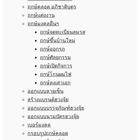
ฤกษ์คลอด อภิชาติบุตร
ฤกษ์แต่งงาน
ฤกษ์มงคลอื่นๆ
ฤกษ์จดทะเบียนสมรส
ฤกษ์ขึ้นบ้านใหม่
ฤกษ์ออกรถ
ฤกษ์ศัลยกรรม
ฤกษ์เปิดกิจการ
ฤกษ์โกนผมไฟ
ฤกษ์ลงเสาเอก
ออกแบบลายเซ็น
สร้างแบรนด์ฮวงจุ้ย
ออกแบบบรรจุภัณฑ์ฮวงจุ้ย
ออกแบบนามบัตรฮวงจุ้ย
เบอร์มงคล
กรอบรูปฤกษ์คลอด