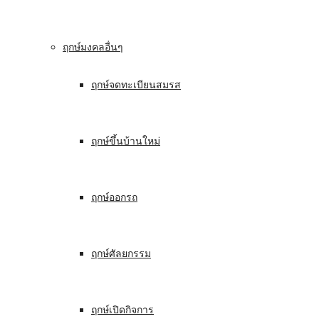
ฤกษ์มงคลอื่นๆ
ฤกษ์จดทะเบียนสมรส
ฤกษ์ขึ้นบ้านใหม่
ฤกษ์ออกรถ
ฤกษ์ศัลยกรรม
ฤกษ์เปิดกิจการ