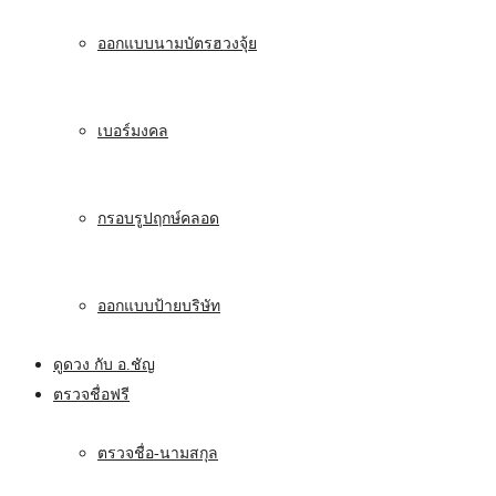
ออกแบบนามบัตรฮวงจุ้ย
เบอร์มงคล
กรอบรูปฤกษ์คลอด
ออกแบบป้ายบริษัท
ดูดวง กับ อ.ชัญ
ตรวจชื่อฟรี
ตรวจชื่อ-นามสกุล