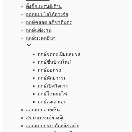
ตั้งชื่อแบรนด์/ร้าน
ออกแบบโลโก้ฮวงจุ้ย
ฤกษ์คลอด อภิชาติบุตร
ฤกษ์แต่งงาน
ฤกษ์มงคลอื่นๆ
ฤกษ์จดทะเบียนสมรส
ฤกษ์ขึ้นบ้านใหม่
ฤกษ์ออกรถ
ฤกษ์ศัลยกรรม
ฤกษ์เปิดกิจการ
ฤกษ์โกนผมไฟ
ฤกษ์ลงเสาเอก
ออกแบบลายเซ็น
สร้างแบรนด์ฮวงจุ้ย
ออกแบบบรรจุภัณฑ์ฮวงจุ้ย