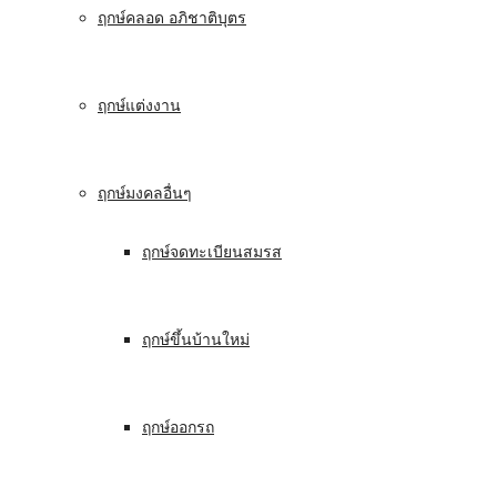
ฤกษ์คลอด อภิชาติบุตร
ฤกษ์แต่งงาน
ฤกษ์มงคลอื่นๆ
ฤกษ์จดทะเบียนสมรส
ฤกษ์ขึ้นบ้านใหม่
ฤกษ์ออกรถ