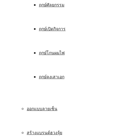
ฤกษ์ศัลยกรรม
ฤกษ์เปิดกิจการ
ฤกษ์โกนผมไฟ
ฤกษ์ลงเสาเอก
ออกแบบลายเซ็น
สร้างแบรนด์ฮวงจุ้ย