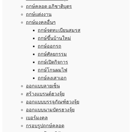
ฤกษ์คลอด อภิชาติบุตร
ฤกษ์แต่งงาน
ฤกษ์มงคลอื่นๆ
ฤกษ์จดทะเบียนสมรส
ฤกษ์ขึ้นบ้านใหม่
ฤกษ์ออกรถ
ฤกษ์ศัลยกรรม
ฤกษ์เปิดกิจการ
ฤกษ์โกนผมไฟ
ฤกษ์ลงเสาเอก
ออกแบบลายเซ็น
สร้างแบรนด์ฮวงจุ้ย
ออกแบบบรรจุภัณฑ์ฮวงจุ้ย
ออกแบบนามบัตรฮวงจุ้ย
เบอร์มงคล
กรอบรูปฤกษ์คลอด