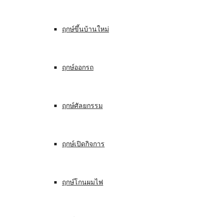
ฤกษ์ขึ้นบ้านใหม่
ฤกษ์ออกรถ
ฤกษ์ศัลยกรรม
ฤกษ์เปิดกิจการ
ฤกษ์โกนผมไฟ