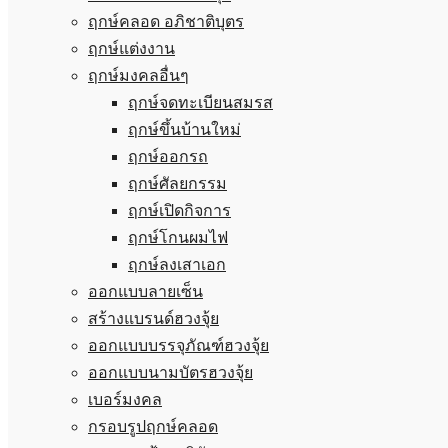
ฤกษ์คลอด อภิชาติบุตร
ฤกษ์แต่งงาน
ฤกษ์มงคลอื่นๆ
ฤกษ์จดทะเบียนสมรส
ฤกษ์ขึ้นบ้านใหม่
ฤกษ์ออกรถ
ฤกษ์ศัลยกรรม
ฤกษ์เปิดกิจการ
ฤกษ์โกนผมไฟ
ฤกษ์ลงเสาเอก
ออกแบบลายเซ็น
สร้างแบรนด์ฮวงจุ้ย
ออกแบบบรรจุภัณฑ์ฮวงจุ้ย
ออกแบบนามบัตรฮวงจุ้ย
เบอร์มงคล
กรอบรูปฤกษ์คลอด