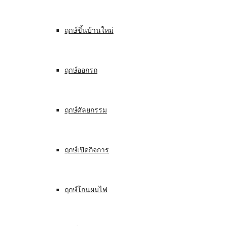
ฤกษ์ขึ้นบ้านใหม่
ฤกษ์ออกรถ
ฤกษ์ศัลยกรรม
ฤกษ์เปิดกิจการ
ฤกษ์โกนผมไฟ