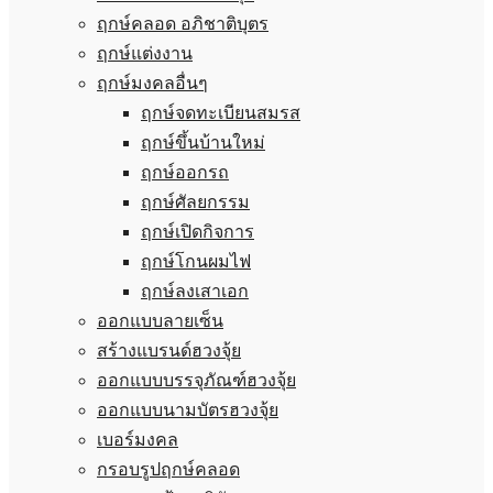
ฤกษ์คลอด อภิชาติบุตร
ฤกษ์แต่งงาน
ฤกษ์มงคลอื่นๆ
ฤกษ์จดทะเบียนสมรส
ฤกษ์ขึ้นบ้านใหม่
ฤกษ์ออกรถ
ฤกษ์ศัลยกรรม
ฤกษ์เปิดกิจการ
ฤกษ์โกนผมไฟ
ฤกษ์ลงเสาเอก
ออกแบบลายเซ็น
สร้างแบรนด์ฮวงจุ้ย
ออกแบบบรรจุภัณฑ์ฮวงจุ้ย
ออกแบบนามบัตรฮวงจุ้ย
เบอร์มงคล
กรอบรูปฤกษ์คลอด