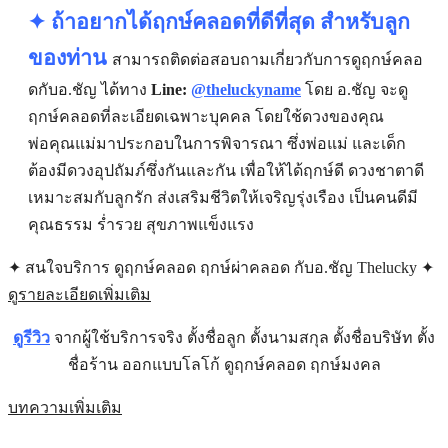
✦ ถ้าอยากได้ฤกษ์คลอดที่ดีที่สุด สำหรับลูก
ของท่าน
สามารถติดต่อสอบถามเกี่ยวกับการดูฤกษ์คลอ
ดกับ
อ.
ชัญ
ได้ทาง
Line:
@theluckyname
โดย อ.ชัญ จะดู
ฤกษ์คลอดที่ละเอียดเฉพาะบุคคล โดยใช้
ดวงของคุณ
พ่อคุณแม่มาประกอบในการพิจารณา ซึ่งพ่อแม่ และเด็ก
ต้องมีดวงอุปถัมภ์ซึ่งกันและกัน เพื่อให้ได้ฤกษ์ดี ดวงชาตาดี
เหมาะสมกับลูกรัก ส่งเสริมชีวิตให้เจริญรุ่งเรือง เป็นคนดีมี
คุณธรรม ร่ำรวย สุขภาพแข็งแรง
✦ สนใจบริการ ดูฤกษ์คลอด ฤกษ์ผ่าคลอด กับอ.ชัญ Thelucky ✦
ดูรายละเอียดเพิ่มเติม
ดูรีวิว
จากผู้ใช้บริการจริง ตั้งชื่อลูก ตั้งนามสกุล ตั้งชื่อบริษัท ตั้ง
ชื่อร้าน ออกแบบโลโก้ ดูฤกษ์คลอด ฤกษ์มงคล
บทความเพิ่มเติม