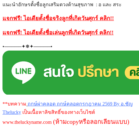
แนะนำอักษรตั้งชื่อลูกเสริมดวงด้านสุขภาพ : อ และ สระ
แจกฟรี! ไอเดียตั้งชื่อจริงลูกที่เกิดวันศุกร์ คลิก
!!
แจกฟรี! ไอเดียตั้งชื่อเล่นลูกที่เกิดวันศุกร์ คลิก
!!
•─────✦❅✦─────•
**บทความ
ฤกษ์ผ่าคลอด ฤกษ์คลอดกรกฎาคม 2569 By อ.ชัญ
Thelucky
เป็นเนื้อหาลิขสิทธิ์ของทางเว็บไซต์
(ห้ามcopyหรือลอกเลียนแบบ)
www.theluckyname.com