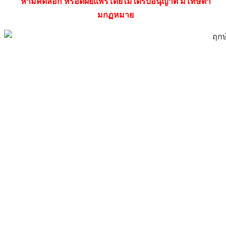
ห้ามคัดลอก หรือดผยแพร่โดยไม่ได้รับอนุญาต มีโทษตา
มกฏหมาย