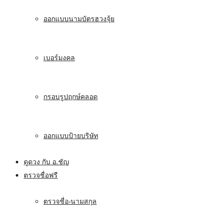
ออกแบบนามบัตรฮวงจุ้ย
เบอร์มงคล
กรอบรูปฤกษ์คลอด
ออกแบบป้ายบริษัท
ดูดวง กับ อ.ชัญ
ตรวจชื่อฟรี
ตรวจชื่อ-นามสกุล