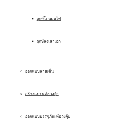
ฤกษ์โกนผมไฟ
ฤกษ์ลงเสาเอก
ออกแบบลายเซ็น
สร้างแบรนด์ฮวงจุ้ย
ออกแบบบรรจุภัณฑ์ฮวงจุ้ย