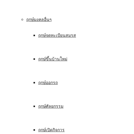
ฤกษ์มงคลอื่นๆ
ฤกษ์จดทะเบียนสมรส
ฤกษ์ขึ้นบ้านใหม่
ฤกษ์ออกรถ
ฤกษ์ศัลยกรรม
ฤกษ์เปิดกิจการ