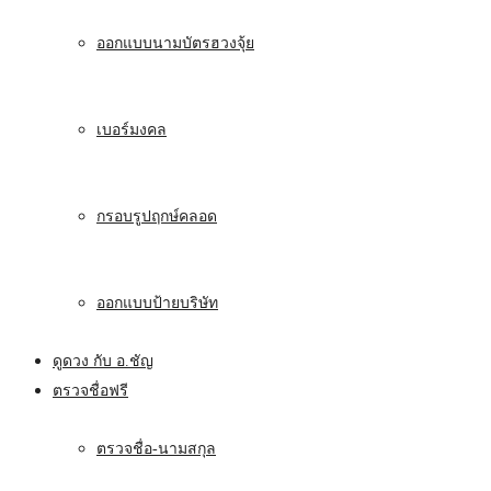
ออกแบบนามบัตรฮวงจุ้ย
เบอร์มงคล
กรอบรูปฤกษ์คลอด
ออกแบบป้ายบริษัท
ดูดวง กับ อ.ชัญ
ตรวจชื่อฟรี
ตรวจชื่อ-นามสกุล