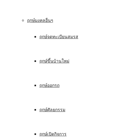
ฤกษ์มงคลอื่นๆ
ฤกษ์จดทะเบียนสมรส
ฤกษ์ขึ้นบ้านใหม่
ฤกษ์ออกรถ
ฤกษ์ศัลยกรรม
ฤกษ์เปิดกิจการ