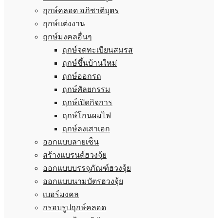
ฤกษ์คลอด อภิชาติบุตร
ฤกษ์แต่งงาน
ฤกษ์มงคลอื่นๆ
ฤกษ์จดทะเบียนสมรส
ฤกษ์ขึ้นบ้านใหม่
ฤกษ์ออกรถ
ฤกษ์ศัลยกรรม
ฤกษ์เปิดกิจการ
ฤกษ์โกนผมไฟ
ฤกษ์ลงเสาเอก
ออกแบบลายเซ็น
สร้างแบรนด์ฮวงจุ้ย
ออกแบบบรรจุภัณฑ์ฮวงจุ้ย
ออกแบบนามบัตรฮวงจุ้ย
เบอร์มงคล
กรอบรูปฤกษ์คลอด