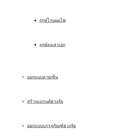
ฤกษ์โกนผมไฟ
ฤกษ์ลงเสาเอก
ออกแบบลายเซ็น
สร้างแบรนด์ฮวงจุ้ย
ออกแบบบรรจุภัณฑ์ฮวงจุ้ย