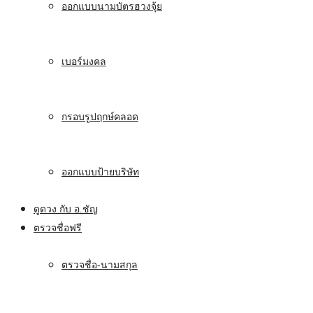
ออกแบบนามบัตรฮวงจุ้ย
เบอร์มงคล
กรอบรูปฤกษ์คลอด
ออกแบบป้ายบริษัท
ดูดวง กับ อ.ชัญ
ตรวจชื่อฟรี
ตรวจชื่อ-นามสกุล