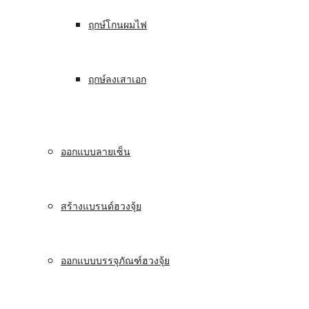
ฤกษ์โกนผมไฟ
ฤกษ์ลงเสาเอก
ออกแบบลายเซ็น
สร้างแบรนด์ฮวงจุ้ย
ออกแบบบรรจุภัณฑ์ฮวงจุ้ย