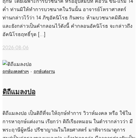
ฤกษ์ โดยเฉพาะการบวชนาค หรืออุปสมบท คือวัน ขึ้น-แรม 14
ค่ำ ท่านมิให้ทำการบวชนาคในวันนั้น อาจารย์โหราศาสตร์
ท่านกล่าวไว้ว่า 14 ภิขุอัคนิโรธ กินพระ ห้ามบวชนาคมิดีเลย
และยังกล่าวเป็นคำกลอนไว้ดังนี้ คำกลอนอัคนิโรธ จะกล่าวถึง
อัคนิโรธฤทธิ์รุด […]
2026-08-06
ฤกษ์มงคลต่างๆ
·
ฤกษ์แต่งงาน
ดิถีแมลงปอ
ดิถีแมลงปอ เป็นดิถีที่จะให้ฤกษ์ทำการ วิวาห์มงคล หรือ ใช้ใน
การหาฤกษ์แต่งงาน เรียกว่า ดิถีเรียงหมอน ในตำรากล่าวว่า มี
พระฤาษีผู้หนึ่ง ปรีชาญาณในใสยศาสตร์ มาพิจารณาดูการ