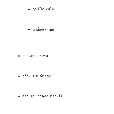
ฤกษ์โกนผมไฟ
ฤกษ์ลงเสาเอก
ออกแบบลายเซ็น
สร้างแบรนด์ฮวงจุ้ย
ออกแบบบรรจุภัณฑ์ฮวงจุ้ย