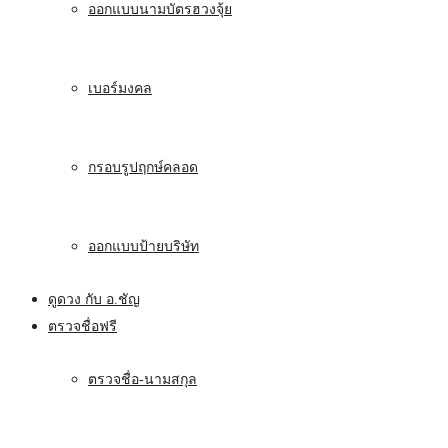
ออกแบบนามบัตรฮวงจุ้ย
เบอร์มงคล
กรอบรูปฤกษ์คลอด
ออกแบบป้ายบริษัท
ดูดวง กับ อ.ชัญ
ตรวจชื่อฟรี
ตรวจชื่อ-นามสกุล