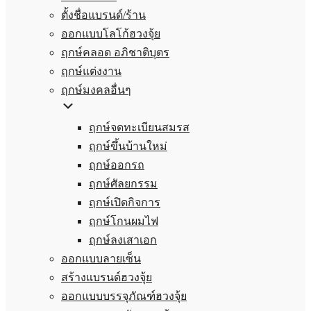
ตั้งชื่อแบรนด์/ร้าน
ออกแบบโลโก้ฮวงจุ้ย
ฤกษ์คลอด อภิชาติบุตร
ฤกษ์แต่งงาน
ฤกษ์มงคลอื่นๆ
ฤกษ์จดทะเบียนสมรส
ฤกษ์ขึ้นบ้านใหม่
ฤกษ์ออกรถ
ฤกษ์ศัลยกรรม
ฤกษ์เปิดกิจการ
ฤกษ์โกนผมไฟ
ฤกษ์ลงเสาเอก
ออกแบบลายเซ็น
สร้างแบรนด์ฮวงจุ้ย
ออกแบบบรรจุภัณฑ์ฮวงจุ้ย