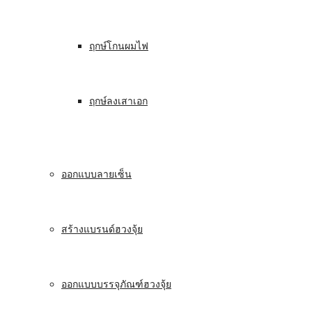
ฤกษ์โกนผมไฟ
ฤกษ์ลงเสาเอก
ออกแบบลายเซ็น
สร้างแบรนด์ฮวงจุ้ย
ออกแบบบรรจุภัณฑ์ฮวงจุ้ย