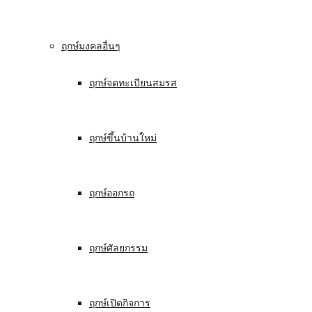
ฤกษ์มงคลอื่นๆ
ฤกษ์จดทะเบียนสมรส
ฤกษ์ขึ้นบ้านใหม่
ฤกษ์ออกรถ
ฤกษ์ศัลยกรรม
ฤกษ์เปิดกิจการ