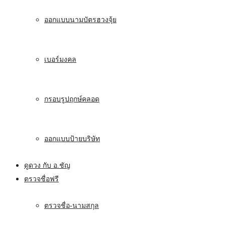
ออกแบบนามบัตรฮวงจุ้ย
เบอร์มงคล
กรอบรูปฤกษ์คลอด
ออกแบบป้ายบริษัท
ดูดวง กับ อ.ชัญ
ตรวจชื่อฟรี
ตรวจชื่อ-นามสกุล