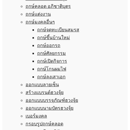
ฤกษ์คลอด อภิชาติบุตร
ฤกษ์แต่งงาน
ฤกษ์มงคลอื่นๆ
ฤกษ์จดทะเบียนสมรส
ฤกษ์ขึ้นบ้านใหม่
ฤกษ์ออกรถ
ฤกษ์ศัลยกรรม
ฤกษ์เปิดกิจการ
ฤกษ์โกนผมไฟ
ฤกษ์ลงเสาเอก
ออกแบบลายเซ็น
สร้างแบรนด์ฮวงจุ้ย
ออกแบบบรรจุภัณฑ์ฮวงจุ้ย
ออกแบบนามบัตรฮวงจุ้ย
เบอร์มงคล
กรอบรูปฤกษ์คลอด