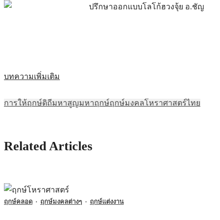
บทความเพิ่มเติม
การให้ฤกษ์
ดิถีมหาสูญ
มหาฤกษ์
ฤกษ์มงคล
โหราศาสตร์ไทย
Related Articles
ฤกษ์คลอด
·
ฤกษ์มงคลต่างๆ
·
ฤกษ์แต่งงาน