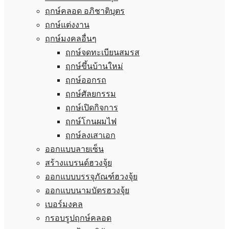
ฤกษ์คลอด อภิชาติบุตร
ฤกษ์แต่งงาน
ฤกษ์มงคลอื่นๆ
ฤกษ์จดทะเบียนสมรส
ฤกษ์ขึ้นบ้านใหม่
ฤกษ์ออกรถ
ฤกษ์ศัลยกรรม
ฤกษ์เปิดกิจการ
ฤกษ์โกนผมไฟ
ฤกษ์ลงเสาเอก
ออกแบบลายเซ็น
สร้างแบรนด์ฮวงจุ้ย
ออกแบบบรรจุภัณฑ์ฮวงจุ้ย
ออกแบบนามบัตรฮวงจุ้ย
เบอร์มงคล
กรอบรูปฤกษ์คลอด