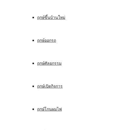
ฤกษ์ขึ้นบ้านใหม่
ฤกษ์ออกรถ
ฤกษ์ศัลยกรรม
ฤกษ์เปิดกิจการ
ฤกษ์โกนผมไฟ