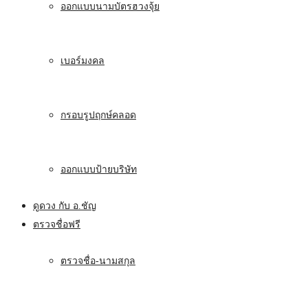
ออกแบบนามบัตรฮวงจุ้ย
เบอร์มงคล
กรอบรูปฤกษ์คลอด
ออกแบบป้ายบริษัท
ดูดวง กับ อ.ชัญ
ตรวจชื่อฟรี
ตรวจชื่อ-นามสกุล