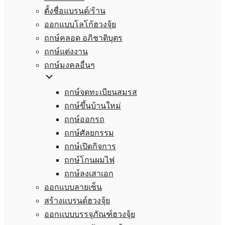
ตั้งชื่อแบรนด์/ร้าน
ออกแบบโลโก้ฮวงจุ้ย
ฤกษ์คลอด อภิชาติบุตร
ฤกษ์แต่งงาน
ฤกษ์มงคลอื่นๆ
ฤกษ์จดทะเบียนสมรส
ฤกษ์ขึ้นบ้านใหม่
ฤกษ์ออกรถ
ฤกษ์ศัลยกรรม
ฤกษ์เปิดกิจการ
ฤกษ์โกนผมไฟ
ฤกษ์ลงเสาเอก
ออกแบบลายเซ็น
สร้างแบรนด์ฮวงจุ้ย
ออกแบบบรรจุภัณฑ์ฮวงจุ้ย