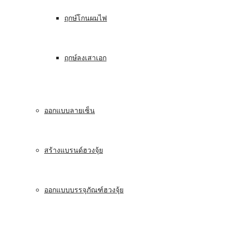
ฤกษ์โกนผมไฟ
ฤกษ์ลงเสาเอก
ออกแบบลายเซ็น
สร้างแบรนด์ฮวงจุ้ย
ออกแบบบรรจุภัณฑ์ฮวงจุ้ย