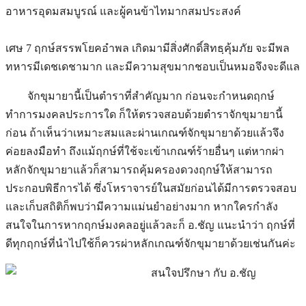
อาหารอุดมสมบูรณ์ และผู้คนข้าไทมากสมประสงค์
เศษ 7 ฤกษ์สรรพโยคอำพล เกิดมามีสิ่งศักดิ์สิทธฺคุ้มภัย จะมีพล
ทหารมีเดชเดชามาก และมีความสุขมากชอบเป็นหมอจึงจะดีแล
จักขุมายานี้เป็นตำราที่สำคัญมาก ก่อนจะกำหนดฤกษ์
ทำการมงคลประการใด ก็ให้ตรวจสอบด้วยตำราจักขุมายานี้
ก่อน ถ้าเห็นว่าเหมาะสมและผ่านเกณฑ์จักขุมายาด้วยแล้วจึง
ค่อยลงมือทำ ถึงแม้ฤกษ์ที่ใช้จะเข้าเกณฑ์ร้ายอื่นๆ แต่หากผ่า
หลักจักขุมายาแล้วก็สามารถคุ้มครองดวงฤกษ์ให้สามารถ
ประกอบพิธีการได้ ซึ่งโหราจารย์ในสมัยก่อนได้มีการตรวจสอบ
และเก็บสถิติก็พบว่ามีความแม่นยำอย่างมาก หากใครกำลัง
สนใจในการหากฤกษ์มงคลอยู่แล้วละก็ อ.ชัญ แนะนำว่า ฤกษ์ที่
ดีทุกฤกษ์ที่นำไปใช้ก็ควรผ่าหลักเกณฑ์จักขุมายาด้วยเช่นกันค่ะ