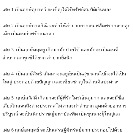
เศษ 1 เป็นฤกษ์อุบาทว์ จะเข็ญใจไร้ทรัพย์สมบัติเงินทอง
เศษ 2 เป็นฤกษ์กาลกิณี จะทำให้ลำบากยากจน พลัดพรากจากลูก
เมีย เป็นคนกำพร้าอนาถา
เศษ 3 เป็นฤกษ์มฤตยู เกิดมามักป่วยไข้ และมักจะเป็นคนที่
ลำบากตกทุกข์ได้ยาก ลำบากยิ่งนัก
เศษ 4 เป็นฤกษ์สิทธิ เกิดมาจะอยู่เย็นเป็นสุข นานไปก็จะได้เป็น
ใหญ่ ประกอบด้วยปัญญา และเชี่ยวชาญในด้านศิลปะต่างๆ
เศษ 5 ฤกษ์สวัสดี เกิดมาจะมีผู้ที่รักใคร่เอ็นดูมาก และจะมีชื่อ
เสียงไกลจนถึงต่างประเทศ ไม่ตกละกำลำบาก อุดมด้วยอาหาร
บริบูรณ์ จะเป็นนักปราชญ์มหาบัณฑิต เป็นขุนนางผู้ใหญ่แล
เศษ 6 ฤกษ์อมฤตย์ จะเป็นเศรษฐีมีทรัพย์มาก ประกอบไปด้วย