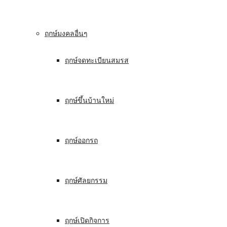
ฤกษ์มงคลอื่นๆ
ฤกษ์จดทะเบียนสมรส
ฤกษ์ขึ้นบ้านใหม่
ฤกษ์ออกรถ
ฤกษ์ศัลยกรรม
ฤกษ์เปิดกิจการ