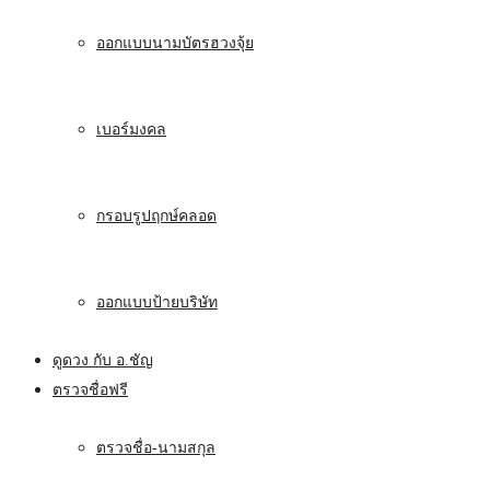
ออกแบบนามบัตรฮวงจุ้ย
เบอร์มงคล
กรอบรูปฤกษ์คลอด
ออกแบบป้ายบริษัท
ดูดวง กับ อ.ชัญ
ตรวจชื่อฟรี
ตรวจชื่อ-นามสกุล