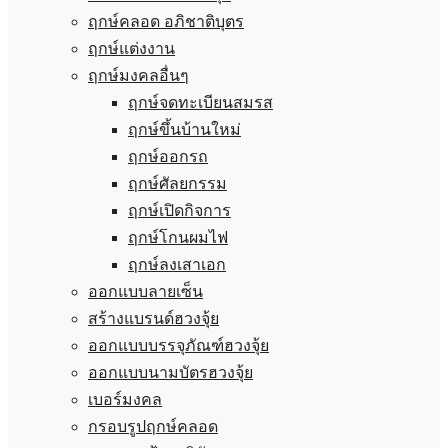
ฤกษ์คลอด อภิชาติบุตร
ฤกษ์แต่งงาน
ฤกษ์มงคลอื่นๆ
ฤกษ์จดทะเบียนสมรส
ฤกษ์ขึ้นบ้านใหม่
ฤกษ์ออกรถ
ฤกษ์ศัลยกรรม
ฤกษ์เปิดกิจการ
ฤกษ์โกนผมไฟ
ฤกษ์ลงเสาเอก
ออกแบบลายเซ็น
สร้างแบรนด์ฮวงจุ้ย
ออกแบบบรรจุภัณฑ์ฮวงจุ้ย
ออกแบบนามบัตรฮวงจุ้ย
เบอร์มงคล
กรอบรูปฤกษ์คลอด