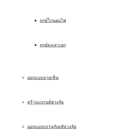
ฤกษ์โกนผมไฟ
ฤกษ์ลงเสาเอก
ออกแบบลายเซ็น
สร้างแบรนด์ฮวงจุ้ย
ออกแบบบรรจุภัณฑ์ฮวงจุ้ย