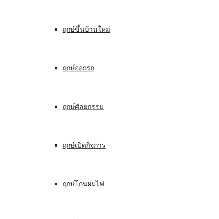
ฤกษ์ขึ้นบ้านใหม่
ฤกษ์ออกรถ
ฤกษ์ศัลยกรรม
ฤกษ์เปิดกิจการ
ฤกษ์โกนผมไฟ