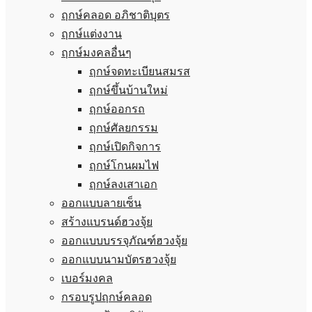
ฤกษ์คลอด อภิชาติบุตร
ฤกษ์แต่งงาน
ฤกษ์มงคลอื่นๆ
ฤกษ์จดทะเบียนสมรส
ฤกษ์ขึ้นบ้านใหม่
ฤกษ์ออกรถ
ฤกษ์ศัลยกรรม
ฤกษ์เปิดกิจการ
ฤกษ์โกนผมไฟ
ฤกษ์ลงเสาเอก
ออกแบบลายเซ็น
สร้างแบรนด์ฮวงจุ้ย
ออกแบบบรรจุภัณฑ์ฮวงจุ้ย
ออกแบบนามบัตรฮวงจุ้ย
เบอร์มงคล
กรอบรูปฤกษ์คลอด