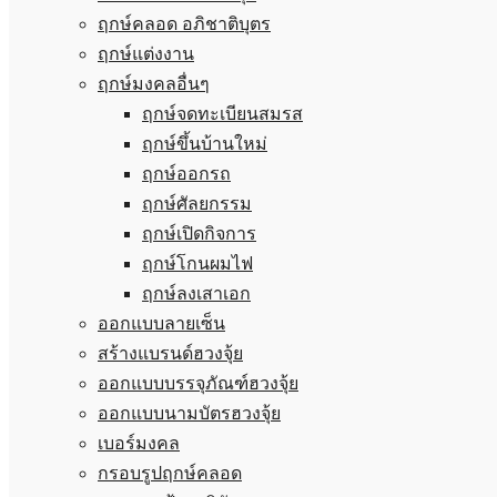
ฤกษ์คลอด อภิชาติบุตร
ฤกษ์แต่งงาน
ฤกษ์มงคลอื่นๆ
ฤกษ์จดทะเบียนสมรส
ฤกษ์ขึ้นบ้านใหม่
ฤกษ์ออกรถ
ฤกษ์ศัลยกรรม
ฤกษ์เปิดกิจการ
ฤกษ์โกนผมไฟ
ฤกษ์ลงเสาเอก
ออกแบบลายเซ็น
สร้างแบรนด์ฮวงจุ้ย
ออกแบบบรรจุภัณฑ์ฮวงจุ้ย
ออกแบบนามบัตรฮวงจุ้ย
เบอร์มงคล
กรอบรูปฤกษ์คลอด