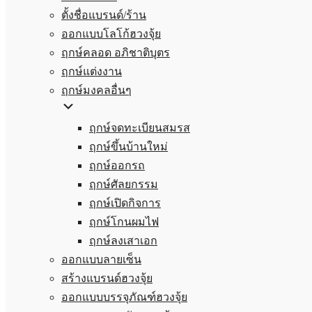
ตั้งชื่อแบรนด์/ร้าน
ออกแบบโลโก้ฮวงจุ้ย
ฤกษ์คลอด อภิชาติบุตร
ฤกษ์แต่งงาน
ฤกษ์มงคลอื่นๆ
ฤกษ์จดทะเบียนสมรส
ฤกษ์ขึ้นบ้านใหม่
ฤกษ์ออกรถ
ฤกษ์ศัลยกรรม
ฤกษ์เปิดกิจการ
ฤกษ์โกนผมไฟ
ฤกษ์ลงเสาเอก
ออกแบบลายเซ็น
สร้างแบรนด์ฮวงจุ้ย
ออกแบบบรรจุภัณฑ์ฮวงจุ้ย