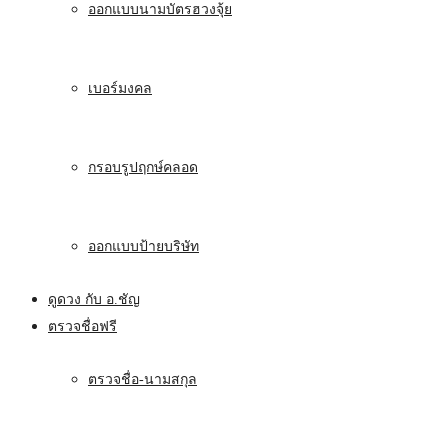
ออกแบบนามบัตรฮวงจุ้ย
เบอร์มงคล
กรอบรูปฤกษ์คลอด
ออกแบบป้ายบริษัท
ดูดวง กับ อ.ชัญ
ตรวจชื่อฟรี
ตรวจชื่อ-นามสกุล