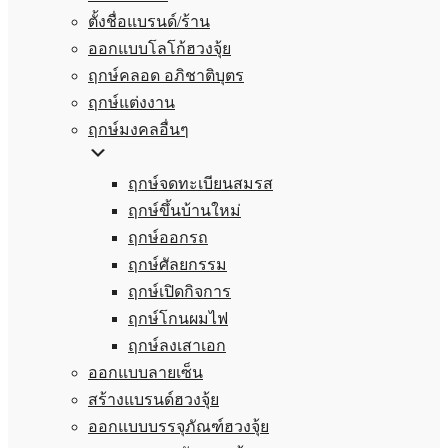
ตั้งชื่อแบรนด์/ร้าน
ออกแบบโลโก้ฮวงจุ้ย
ฤกษ์คลอด อภิชาติบุตร
ฤกษ์แต่งงาน
ฤกษ์มงคลอื่นๆ
ฤกษ์จดทะเบียนสมรส
ฤกษ์ขึ้นบ้านใหม่
ฤกษ์ออกรถ
ฤกษ์ศัลยกรรม
ฤกษ์เปิดกิจการ
ฤกษ์โกนผมไฟ
ฤกษ์ลงเสาเอก
ออกแบบลายเซ็น
สร้างแบรนด์ฮวงจุ้ย
ออกแบบบรรจุภัณฑ์ฮวงจุ้ย