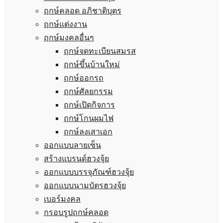
ฤกษ์คลอด อภิชาติบุตร
ฤกษ์แต่งงาน
ฤกษ์มงคลอื่นๆ
ฤกษ์จดทะเบียนสมรส
ฤกษ์ขึ้นบ้านใหม่
ฤกษ์ออกรถ
ฤกษ์ศัลยกรรม
ฤกษ์เปิดกิจการ
ฤกษ์โกนผมไฟ
ฤกษ์ลงเสาเอก
ออกแบบลายเซ็น
สร้างแบรนด์ฮวงจุ้ย
ออกแบบบรรจุภัณฑ์ฮวงจุ้ย
ออกแบบนามบัตรฮวงจุ้ย
เบอร์มงคล
กรอบรูปฤกษ์คลอด