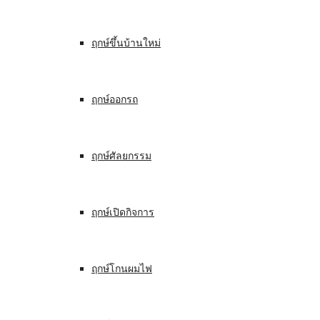
ฤกษ์ขึ้นบ้านใหม่
ฤกษ์ออกรถ
ฤกษ์ศัลยกรรม
ฤกษ์เปิดกิจการ
ฤกษ์โกนผมไฟ