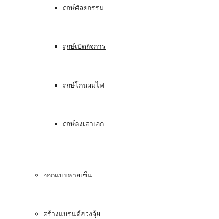
ฤกษ์ศัลยกรรม
ฤกษ์เปิดกิจการ
ฤกษ์โกนผมไฟ
ฤกษ์ลงเสาเอก
ออกแบบลายเซ็น
สร้างแบรนด์ฮวงจุ้ย