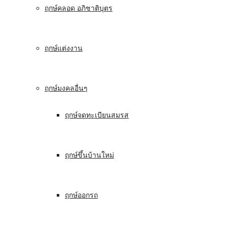
ฤกษ์คลอด อภิชาติบุตร
ฤกษ์แต่งงาน
ฤกษ์มงคลอื่นๆ
ฤกษ์จดทะเบียนสมรส
ฤกษ์ขึ้นบ้านใหม่
ฤกษ์ออกรถ