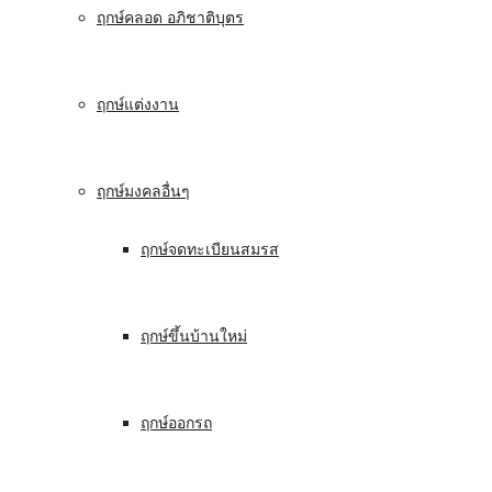
ฤกษ์คลอด อภิชาติบุตร
ฤกษ์แต่งงาน
ฤกษ์มงคลอื่นๆ
ฤกษ์จดทะเบียนสมรส
ฤกษ์ขึ้นบ้านใหม่
ฤกษ์ออกรถ