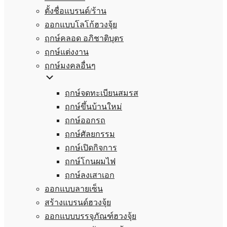
ตั้งชื่อแบรนด์/ร้าน
ออกแบบโลโก้ฮวงจุ้ย
ฤกษ์คลอด อภิชาติบุตร
ฤกษ์แต่งงาน
ฤกษ์มงคลอื่นๆ
ฤกษ์จดทะเบียนสมรส
ฤกษ์ขึ้นบ้านใหม่
ฤกษ์ออกรถ
ฤกษ์ศัลยกรรม
ฤกษ์เปิดกิจการ
ฤกษ์โกนผมไฟ
ฤกษ์ลงเสาเอก
ออกแบบลายเซ็น
สร้างแบรนด์ฮวงจุ้ย
ออกแบบบรรจุภัณฑ์ฮวงจุ้ย