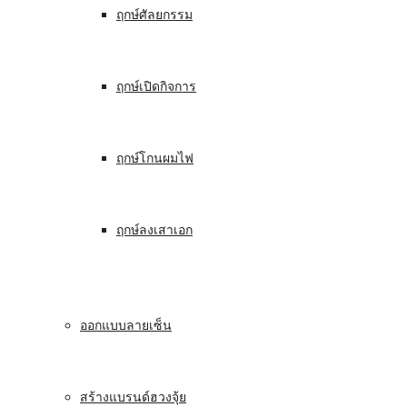
ฤกษ์ศัลยกรรม
ฤกษ์เปิดกิจการ
ฤกษ์โกนผมไฟ
ฤกษ์ลงเสาเอก
ออกแบบลายเซ็น
สร้างแบรนด์ฮวงจุ้ย