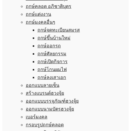
ฤกษ์คลอด อภิชาติบุตร
ฤกษ์แต่งงาน
ฤกษ์มงคลอื่นๆ
ฤกษ์จดทะเบียนสมรส
ฤกษ์ขึ้นบ้านใหม่
ฤกษ์ออกรถ
ฤกษ์ศัลยกรรม
ฤกษ์เปิดกิจการ
ฤกษ์โกนผมไฟ
ฤกษ์ลงเสาเอก
ออกแบบลายเซ็น
สร้างแบรนด์ฮวงจุ้ย
ออกแบบบรรจุภัณฑ์ฮวงจุ้ย
ออกแบบนามบัตรฮวงจุ้ย
เบอร์มงคล
กรอบรูปฤกษ์คลอด