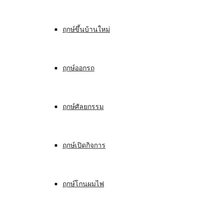
ฤกษ์ขึ้นบ้านใหม่
ฤกษ์ออกรถ
ฤกษ์ศัลยกรรม
ฤกษ์เปิดกิจการ
ฤกษ์โกนผมไฟ