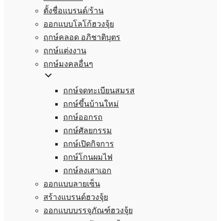
ตั้งชื่อแบรนด์/ร้าน
ออกแบบโลโก้ฮวงจุ้ย
ฤกษ์คลอด อภิชาติบุตร
ฤกษ์แต่งงาน
ฤกษ์มงคลอื่นๆ
ฤกษ์จดทะเบียนสมรส
ฤกษ์ขึ้นบ้านใหม่
ฤกษ์ออกรถ
ฤกษ์ศัลยกรรม
ฤกษ์เปิดกิจการ
ฤกษ์โกนผมไฟ
ฤกษ์ลงเสาเอก
ออกแบบลายเซ็น
สร้างแบรนด์ฮวงจุ้ย
ออกแบบบรรจุภัณฑ์ฮวงจุ้ย