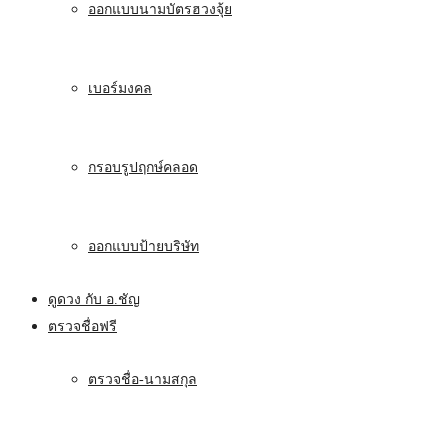
ออกแบบนามบัตรฮวงจุ้ย
เบอร์มงคล
กรอบรูปฤกษ์คลอด
ออกแบบป้ายบริษัท
ดูดวง กับ อ.ชัญ
ตรวจชื่อฟรี
ตรวจชื่อ-นามสกุล