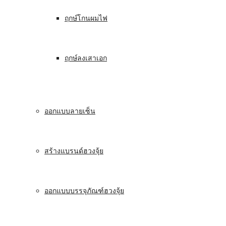
ฤกษ์โกนผมไฟ
ฤกษ์ลงเสาเอก
ออกแบบลายเซ็น
สร้างแบรนด์ฮวงจุ้ย
ออกแบบบรรจุภัณฑ์ฮวงจุ้ย