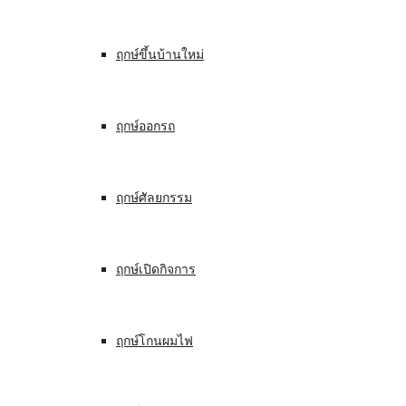
ฤกษ์ขึ้นบ้านใหม่
ฤกษ์ออกรถ
ฤกษ์ศัลยกรรม
ฤกษ์เปิดกิจการ
ฤกษ์โกนผมไฟ