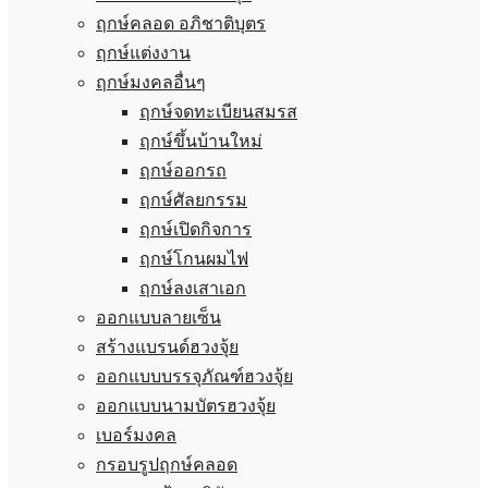
ฤกษ์คลอด อภิชาติบุตร
ฤกษ์แต่งงาน
ฤกษ์มงคลอื่นๆ
ฤกษ์จดทะเบียนสมรส
ฤกษ์ขึ้นบ้านใหม่
ฤกษ์ออกรถ
ฤกษ์ศัลยกรรม
ฤกษ์เปิดกิจการ
ฤกษ์โกนผมไฟ
ฤกษ์ลงเสาเอก
ออกแบบลายเซ็น
สร้างแบรนด์ฮวงจุ้ย
ออกแบบบรรจุภัณฑ์ฮวงจุ้ย
ออกแบบนามบัตรฮวงจุ้ย
เบอร์มงคล
กรอบรูปฤกษ์คลอด