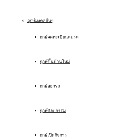
ฤกษ์มงคลอื่นๆ
ฤกษ์จดทะเบียนสมรส
ฤกษ์ขึ้นบ้านใหม่
ฤกษ์ออกรถ
ฤกษ์ศัลยกรรม
ฤกษ์เปิดกิจการ