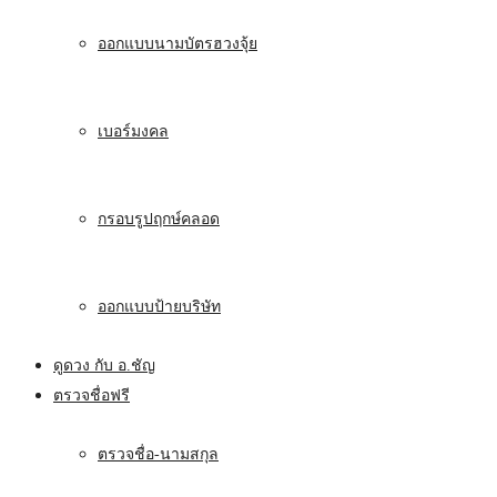
ออกแบบนามบัตรฮวงจุ้ย
เบอร์มงคล
กรอบรูปฤกษ์คลอด
ออกแบบป้ายบริษัท
ดูดวง กับ อ.ชัญ
ตรวจชื่อฟรี
ตรวจชื่อ-นามสกุล