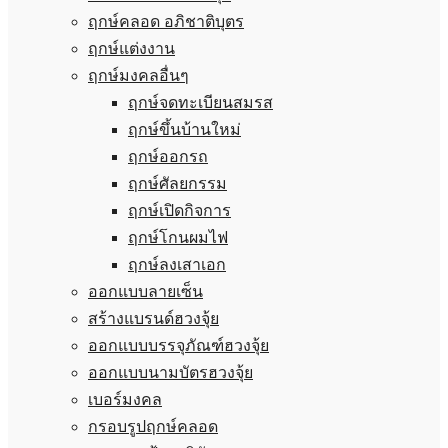
ฤกษ์คลอด อภิชาติบุตร
ฤกษ์แต่งงาน
ฤกษ์มงคลอื่นๆ
ฤกษ์จดทะเบียนสมรส
ฤกษ์ขึ้นบ้านใหม่
ฤกษ์ออกรถ
ฤกษ์ศัลยกรรม
ฤกษ์เปิดกิจการ
ฤกษ์โกนผมไฟ
ฤกษ์ลงเสาเอก
ออกแบบลายเซ็น
สร้างแบรนด์ฮวงจุ้ย
ออกแบบบรรจุภัณฑ์ฮวงจุ้ย
ออกแบบนามบัตรฮวงจุ้ย
เบอร์มงคล
กรอบรูปฤกษ์คลอด