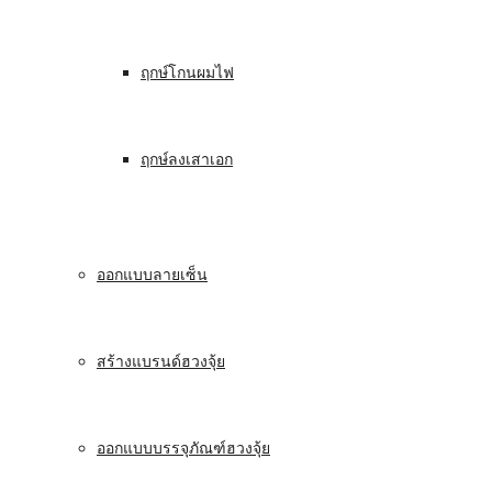
ฤกษ์โกนผมไฟ
ฤกษ์ลงเสาเอก
ออกแบบลายเซ็น
สร้างแบรนด์ฮวงจุ้ย
ออกแบบบรรจุภัณฑ์ฮวงจุ้ย