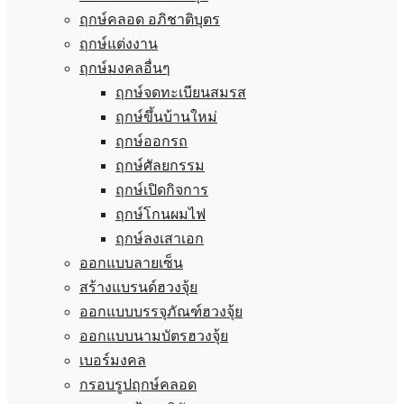
ฤกษ์คลอด อภิชาติบุตร
ฤกษ์แต่งงาน
ฤกษ์มงคลอื่นๆ
ฤกษ์จดทะเบียนสมรส
ฤกษ์ขึ้นบ้านใหม่
ฤกษ์ออกรถ
ฤกษ์ศัลยกรรม
ฤกษ์เปิดกิจการ
ฤกษ์โกนผมไฟ
ฤกษ์ลงเสาเอก
ออกแบบลายเซ็น
สร้างแบรนด์ฮวงจุ้ย
ออกแบบบรรจุภัณฑ์ฮวงจุ้ย
ออกแบบนามบัตรฮวงจุ้ย
เบอร์มงคล
กรอบรูปฤกษ์คลอด