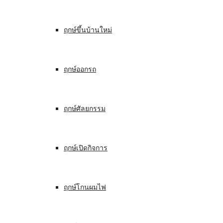
ฤกษ์ขึ้นบ้านใหม่
ฤกษ์ออกรถ
ฤกษ์ศัลยกรรม
ฤกษ์เปิดกิจการ
ฤกษ์โกนผมไฟ