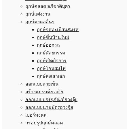
ฤกษ์คลอด อภิชาติบุตร
ฤกษ์แต่งงาน
ฤกษ์มงคลอื่นๆ
ฤกษ์จดทะเบียนสมรส
ฤกษ์ขึ้นบ้านใหม่
ฤกษ์ออกรถ
ฤกษ์ศัลยกรรม
ฤกษ์เปิดกิจการ
ฤกษ์โกนผมไฟ
ฤกษ์ลงเสาเอก
ออกแบบลายเซ็น
สร้างแบรนด์ฮวงจุ้ย
ออกแบบบรรจุภัณฑ์ฮวงจุ้ย
ออกแบบนามบัตรฮวงจุ้ย
เบอร์มงคล
กรอบรูปฤกษ์คลอด