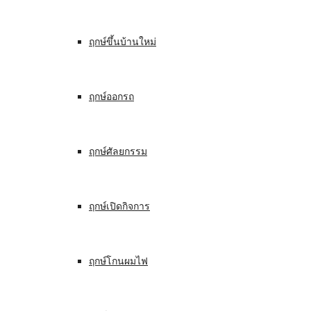
ฤกษ์ขึ้นบ้านใหม่
ฤกษ์ออกรถ
ฤกษ์ศัลยกรรม
ฤกษ์เปิดกิจการ
ฤกษ์โกนผมไฟ