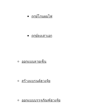
ฤกษ์โกนผมไฟ
ฤกษ์ลงเสาเอก
ออกแบบลายเซ็น
สร้างแบรนด์ฮวงจุ้ย
ออกแบบบรรจุภัณฑ์ฮวงจุ้ย