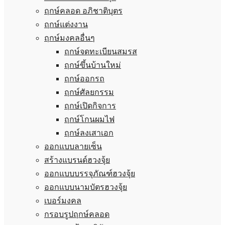
ฤกษ์คลอด อภิชาติบุตร
ฤกษ์แต่งงาน
ฤกษ์มงคลอื่นๆ
ฤกษ์จดทะเบียนสมรส
ฤกษ์ขึ้นบ้านใหม่
ฤกษ์ออกรถ
ฤกษ์ศัลยกรรม
ฤกษ์เปิดกิจการ
ฤกษ์โกนผมไฟ
ฤกษ์ลงเสาเอก
ออกแบบลายเซ็น
สร้างแบรนด์ฮวงจุ้ย
ออกแบบบรรจุภัณฑ์ฮวงจุ้ย
ออกแบบนามบัตรฮวงจุ้ย
เบอร์มงคล
กรอบรูปฤกษ์คลอด