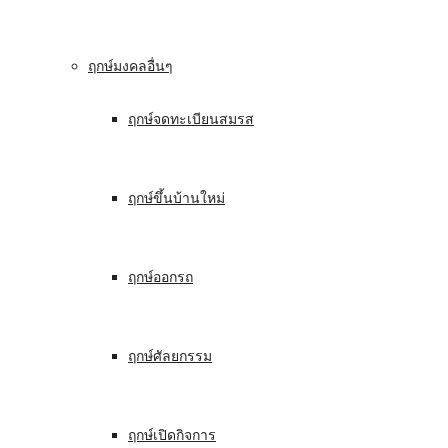
ฤกษ์มงคลอื่นๆ
ฤกษ์จดทะเบียนสมรส
ฤกษ์ขึ้นบ้านใหม่
ฤกษ์ออกรถ
ฤกษ์ศัลยกรรม
ฤกษ์เปิดกิจการ