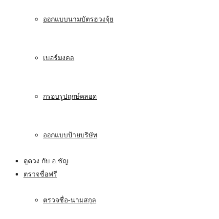
ออกแบบนามบัตรฮวงจุ้ย
เบอร์มงคล
กรอบรูปฤกษ์คลอด
ออกแบบป้ายบริษัท
ดูดวง กับ อ.ชัญ
ตรวจชื่อฟรี
ตรวจชื่อ-นามสกุล