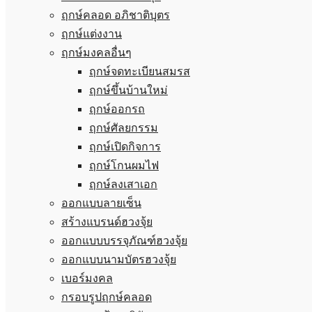
ฤกษ์คลอด อภิชาติบุตร
ฤกษ์แต่งงาน
ฤกษ์มงคลอื่นๆ
ฤกษ์จดทะเบียนสมรส
ฤกษ์ขึ้นบ้านใหม่
ฤกษ์ออกรถ
ฤกษ์ศัลยกรรม
ฤกษ์เปิดกิจการ
ฤกษ์โกนผมไฟ
ฤกษ์ลงเสาเอก
ออกแบบลายเซ็น
สร้างแบรนด์ฮวงจุ้ย
ออกแบบบรรจุภัณฑ์ฮวงจุ้ย
ออกแบบนามบัตรฮวงจุ้ย
เบอร์มงคล
กรอบรูปฤกษ์คลอด