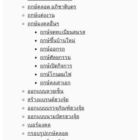
ฤกษ์คลอด อภิชาติบุตร
ฤกษ์แต่งงาน
ฤกษ์มงคลอื่นๆ
ฤกษ์จดทะเบียนสมรส
ฤกษ์ขึ้นบ้านใหม่
ฤกษ์ออกรถ
ฤกษ์ศัลยกรรม
ฤกษ์เปิดกิจการ
ฤกษ์โกนผมไฟ
ฤกษ์ลงเสาเอก
ออกแบบลายเซ็น
สร้างแบรนด์ฮวงจุ้ย
ออกแบบบรรจุภัณฑ์ฮวงจุ้ย
ออกแบบนามบัตรฮวงจุ้ย
เบอร์มงคล
กรอบรูปฤกษ์คลอด