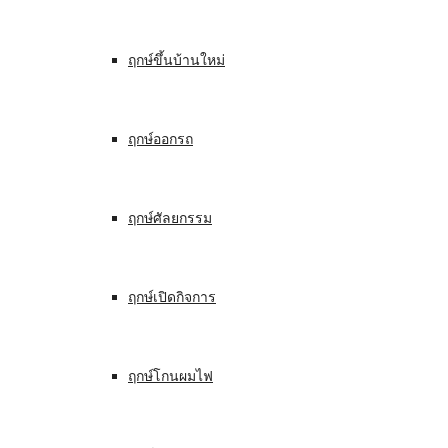
ฤกษ์ขึ้นบ้านใหม่
ฤกษ์ออกรถ
ฤกษ์ศัลยกรรม
ฤกษ์เปิดกิจการ
ฤกษ์โกนผมไฟ