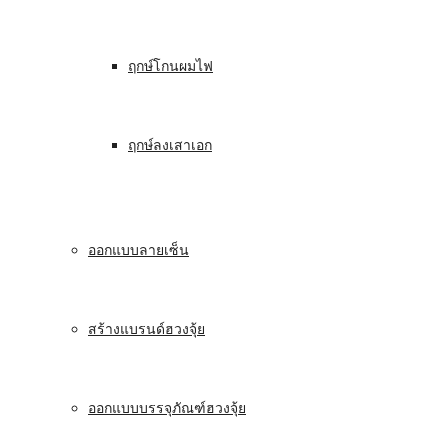
ฤกษ์โกนผมไฟ
ฤกษ์ลงเสาเอก
ออกแบบลายเซ็น
สร้างแบรนด์ฮวงจุ้ย
ออกแบบบรรจุภัณฑ์ฮวงจุ้ย