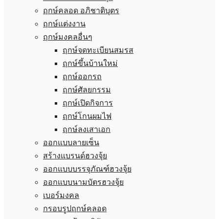
ฤกษ์คลอด อภิชาติบุตร
ฤกษ์แต่งงาน
ฤกษ์มงคลอื่นๆ
ฤกษ์จดทะเบียนสมรส
ฤกษ์ขึ้นบ้านใหม่
ฤกษ์ออกรถ
ฤกษ์ศัลยกรรม
ฤกษ์เปิดกิจการ
ฤกษ์โกนผมไฟ
ฤกษ์ลงเสาเอก
ออกแบบลายเซ็น
สร้างแบรนด์ฮวงจุ้ย
ออกแบบบรรจุภัณฑ์ฮวงจุ้ย
ออกแบบนามบัตรฮวงจุ้ย
เบอร์มงคล
กรอบรูปฤกษ์คลอด