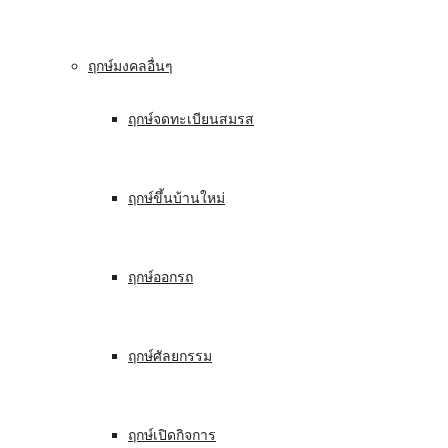
ฤกษ์มงคลอื่นๆ
ฤกษ์จดทะเบียนสมรส
ฤกษ์ขึ้นบ้านใหม่
ฤกษ์ออกรถ
ฤกษ์ศัลยกรรม
ฤกษ์เปิดกิจการ