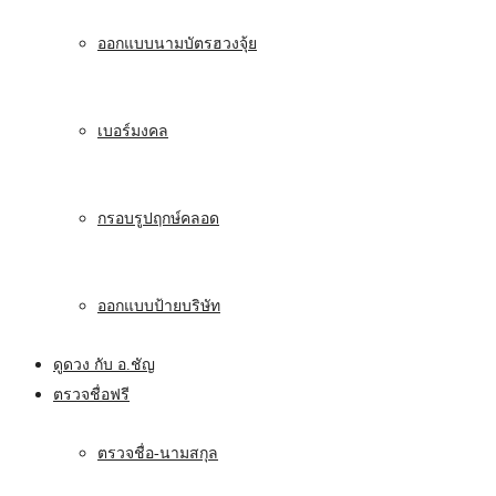
ออกแบบนามบัตรฮวงจุ้ย
เบอร์มงคล
กรอบรูปฤกษ์คลอด
ออกแบบป้ายบริษัท
ดูดวง กับ อ.ชัญ
ตรวจชื่อฟรี
ตรวจชื่อ-นามสกุล