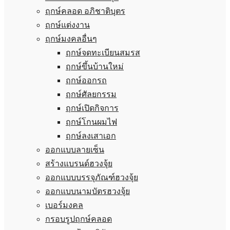
ฤกษ์คลอด อภิชาติบุตร
ฤกษ์แต่งงาน
ฤกษ์มงคลอื่นๆ
ฤกษ์จดทะเบียนสมรส
ฤกษ์ขึ้นบ้านใหม่
ฤกษ์ออกรถ
ฤกษ์ศัลยกรรม
ฤกษ์เปิดกิจการ
ฤกษ์โกนผมไฟ
ฤกษ์ลงเสาเอก
ออกแบบลายเซ็น
สร้างแบรนด์ฮวงจุ้ย
ออกแบบบรรจุภัณฑ์ฮวงจุ้ย
ออกแบบนามบัตรฮวงจุ้ย
เบอร์มงคล
กรอบรูปฤกษ์คลอด