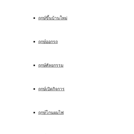
ฤกษ์ขึ้นบ้านใหม่
ฤกษ์ออกรถ
ฤกษ์ศัลยกรรม
ฤกษ์เปิดกิจการ
ฤกษ์โกนผมไฟ