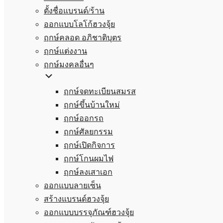
ตั้งชื่อแบรนด์/ร้าน
ออกแบบโลโก้ฮวงจุ้ย
ฤกษ์คลอด อภิชาติบุตร
ฤกษ์แต่งงาน
ฤกษ์มงคลอื่นๆ
ฤกษ์จดทะเบียนสมรส
ฤกษ์ขึ้นบ้านใหม่
ฤกษ์ออกรถ
ฤกษ์ศัลยกรรม
ฤกษ์เปิดกิจการ
ฤกษ์โกนผมไฟ
ฤกษ์ลงเสาเอก
ออกแบบลายเซ็น
สร้างแบรนด์ฮวงจุ้ย
ออกแบบบรรจุภัณฑ์ฮวงจุ้ย