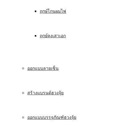
ฤกษ์โกนผมไฟ
ฤกษ์ลงเสาเอก
ออกแบบลายเซ็น
สร้างแบรนด์ฮวงจุ้ย
ออกแบบบรรจุภัณฑ์ฮวงจุ้ย