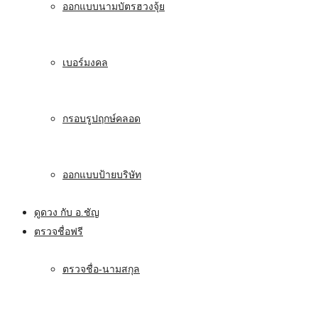
ออกแบบนามบัตรฮวงจุ้ย
เบอร์มงคล
กรอบรูปฤกษ์คลอด
ออกแบบป้ายบริษัท
ดูดวง กับ อ.ชัญ
ตรวจชื่อฟรี
ตรวจชื่อ-นามสกุล