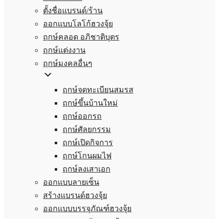
ตั้งชื่อแบรนด์/ร้าน
ออกแบบโลโก้ฮวงจุ้ย
ฤกษ์คลอด อภิชาติบุตร
ฤกษ์แต่งงาน
ฤกษ์มงคลอื่นๆ
ฤกษ์จดทะเบียนสมรส
ฤกษ์ขึ้นบ้านใหม่
ฤกษ์ออกรถ
ฤกษ์ศัลยกรรม
ฤกษ์เปิดกิจการ
ฤกษ์โกนผมไฟ
ฤกษ์ลงเสาเอก
ออกแบบลายเซ็น
สร้างแบรนด์ฮวงจุ้ย
ออกแบบบรรจุภัณฑ์ฮวงจุ้ย