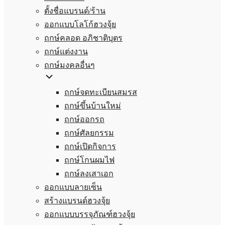
ตั้งชื่อแบรนด์/ร้าน
ออกแบบโลโก้ฮวงจุ้ย
ฤกษ์คลอด อภิชาติบุตร
ฤกษ์แต่งงาน
ฤกษ์มงคลอื่นๆ
ฤกษ์จดทะเบียนสมรส
ฤกษ์ขึ้นบ้านใหม่
ฤกษ์ออกรถ
ฤกษ์ศัลยกรรม
ฤกษ์เปิดกิจการ
ฤกษ์โกนผมไฟ
ฤกษ์ลงเสาเอก
ออกแบบลายเซ็น
สร้างแบรนด์ฮวงจุ้ย
ออกแบบบรรจุภัณฑ์ฮวงจุ้ย