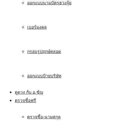
ออกแบบนามบัตรฮวงจุ้ย
เบอร์มงคล
กรอบรูปฤกษ์คลอด
ออกแบบป้ายบริษัท
ดูดวง กับ อ.ชัญ
ตรวจชื่อฟรี
ตรวจชื่อ-นามสกุล