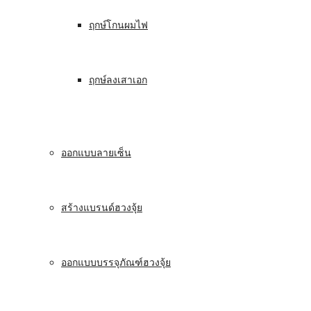
ฤกษ์โกนผมไฟ
ฤกษ์ลงเสาเอก
ออกแบบลายเซ็น
สร้างแบรนด์ฮวงจุ้ย
ออกแบบบรรจุภัณฑ์ฮวงจุ้ย