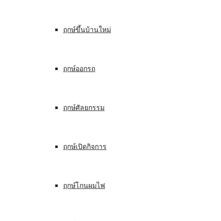
ฤกษ์ขึ้นบ้านใหม่
ฤกษ์ออกรถ
ฤกษ์ศัลยกรรม
ฤกษ์เปิดกิจการ
ฤกษ์โกนผมไฟ