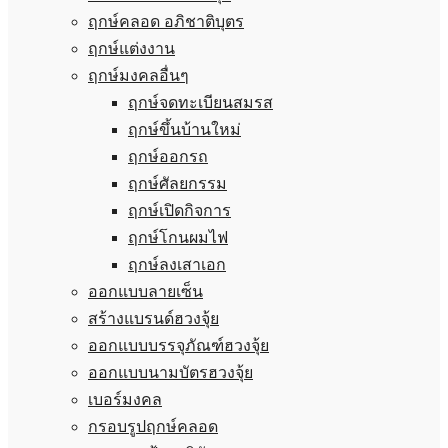
ฤกษ์คลอด อภิชาติบุตร
ฤกษ์แต่งงาน
ฤกษ์มงคลอื่นๆ
ฤกษ์จดทะเบียนสมรส
ฤกษ์ขึ้นบ้านใหม่
ฤกษ์ออกรถ
ฤกษ์ศัลยกรรม
ฤกษ์เปิดกิจการ
ฤกษ์โกนผมไฟ
ฤกษ์ลงเสาเอก
ออกแบบลายเซ็น
สร้างแบรนด์ฮวงจุ้ย
ออกแบบบรรจุภัณฑ์ฮวงจุ้ย
ออกแบบนามบัตรฮวงจุ้ย
เบอร์มงคล
กรอบรูปฤกษ์คลอด