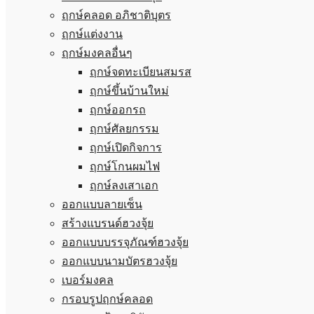
ฤกษ์คลอด อภิชาติบุตร
ฤกษ์แต่งงาน
ฤกษ์มงคลอื่นๆ
ฤกษ์จดทะเบียนสมรส
ฤกษ์ขึ้นบ้านใหม่
ฤกษ์ออกรถ
ฤกษ์ศัลยกรรม
ฤกษ์เปิดกิจการ
ฤกษ์โกนผมไฟ
ฤกษ์ลงเสาเอก
ออกแบบลายเซ็น
สร้างแบรนด์ฮวงจุ้ย
ออกแบบบรรจุภัณฑ์ฮวงจุ้ย
ออกแบบนามบัตรฮวงจุ้ย
เบอร์มงคล
กรอบรูปฤกษ์คลอด