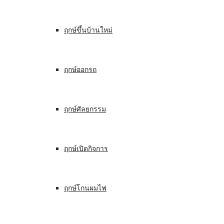
ฤกษ์ขึ้นบ้านใหม่
ฤกษ์ออกรถ
ฤกษ์ศัลยกรรม
ฤกษ์เปิดกิจการ
ฤกษ์โกนผมไฟ