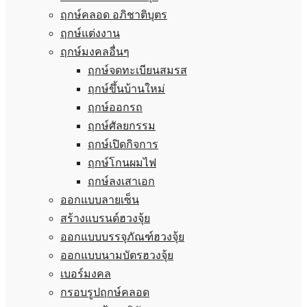
ฤกษ์คลอด อภิชาติบุตร
ฤกษ์แต่งงาน
ฤกษ์มงคลอื่นๆ
ฤกษ์จดทะเบียนสมรส
ฤกษ์ขึ้นบ้านใหม่
ฤกษ์ออกรถ
ฤกษ์ศัลยกรรม
ฤกษ์เปิดกิจการ
ฤกษ์โกนผมไฟ
ฤกษ์ลงเสาเอก
ออกแบบลายเซ็น
สร้างแบรนด์ฮวงจุ้ย
ออกแบบบรรจุภัณฑ์ฮวงจุ้ย
ออกแบบนามบัตรฮวงจุ้ย
เบอร์มงคล
กรอบรูปฤกษ์คลอด