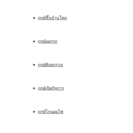
ฤกษ์ขึ้นบ้านใหม่
ฤกษ์ออกรถ
ฤกษ์ศัลยกรรม
ฤกษ์เปิดกิจการ
ฤกษ์โกนผมไฟ