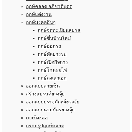
ฤกษ์คลอด อภิชาติบุตร
ฤกษ์แต่งงาน
ฤกษ์มงคลอื่นๆ
ฤกษ์จดทะเบียนสมรส
ฤกษ์ขึ้นบ้านใหม่
ฤกษ์ออกรถ
ฤกษ์ศัลยกรรม
ฤกษ์เปิดกิจการ
ฤกษ์โกนผมไฟ
ฤกษ์ลงเสาเอก
ออกแบบลายเซ็น
สร้างแบรนด์ฮวงจุ้ย
ออกแบบบรรจุภัณฑ์ฮวงจุ้ย
ออกแบบนามบัตรฮวงจุ้ย
เบอร์มงคล
กรอบรูปฤกษ์คลอด