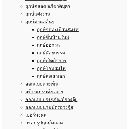
ฤกษ์คลอด อภิชาติบุตร
ฤกษ์แต่งงาน
ฤกษ์มงคลอื่นๆ
ฤกษ์จดทะเบียนสมรส
ฤกษ์ขึ้นบ้านใหม่
ฤกษ์ออกรถ
ฤกษ์ศัลยกรรม
ฤกษ์เปิดกิจการ
ฤกษ์โกนผมไฟ
ฤกษ์ลงเสาเอก
ออกแบบลายเซ็น
สร้างแบรนด์ฮวงจุ้ย
ออกแบบบรรจุภัณฑ์ฮวงจุ้ย
ออกแบบนามบัตรฮวงจุ้ย
เบอร์มงคล
กรอบรูปฤกษ์คลอด