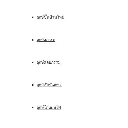
ฤกษ์ขึ้นบ้านใหม่
ฤกษ์ออกรถ
ฤกษ์ศัลยกรรม
ฤกษ์เปิดกิจการ
ฤกษ์โกนผมไฟ