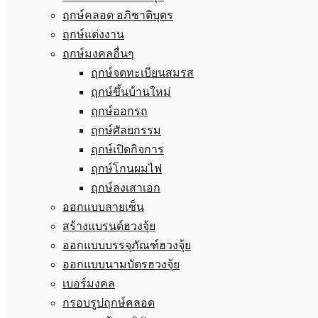
ฤกษ์คลอด อภิชาติบุตร
ฤกษ์แต่งงาน
ฤกษ์มงคลอื่นๆ
ฤกษ์จดทะเบียนสมรส
ฤกษ์ขึ้นบ้านใหม่
ฤกษ์ออกรถ
ฤกษ์ศัลยกรรม
ฤกษ์เปิดกิจการ
ฤกษ์โกนผมไฟ
ฤกษ์ลงเสาเอก
ออกแบบลายเซ็น
สร้างแบรนด์ฮวงจุ้ย
ออกแบบบรรจุภัณฑ์ฮวงจุ้ย
ออกแบบนามบัตรฮวงจุ้ย
เบอร์มงคล
กรอบรูปฤกษ์คลอด