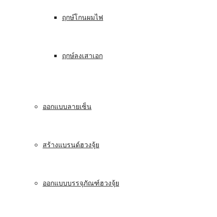
ฤกษ์โกนผมไฟ
ฤกษ์ลงเสาเอก
ออกแบบลายเซ็น
สร้างแบรนด์ฮวงจุ้ย
ออกแบบบรรจุภัณฑ์ฮวงจุ้ย