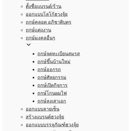
ตั้งชื่อแบรนด์/ร้าน
ออกแบบโลโก้ฮวงจุ้ย
ฤกษ์คลอด อภิชาติบุตร
ฤกษ์แต่งงาน
ฤกษ์มงคลอื่นๆ
ฤกษ์จดทะเบียนสมรส
ฤกษ์ขึ้นบ้านใหม่
ฤกษ์ออกรถ
ฤกษ์ศัลยกรรม
ฤกษ์เปิดกิจการ
ฤกษ์โกนผมไฟ
ฤกษ์ลงเสาเอก
ออกแบบลายเซ็น
สร้างแบรนด์ฮวงจุ้ย
ออกแบบบรรจุภัณฑ์ฮวงจุ้ย