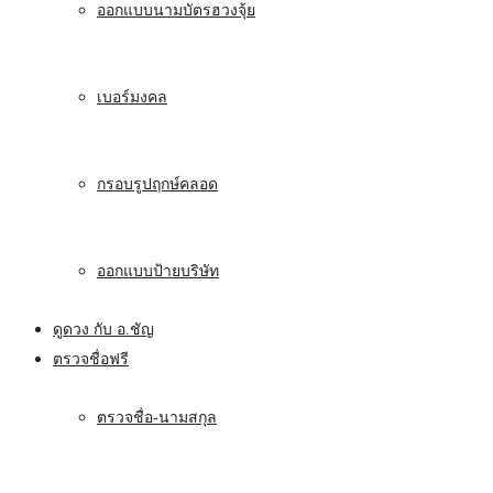
ออกแบบนามบัตรฮวงจุ้ย
เบอร์มงคล
กรอบรูปฤกษ์คลอด
ออกแบบป้ายบริษัท
ดูดวง กับ อ.ชัญ
ตรวจชื่อฟรี
ตรวจชื่อ-นามสกุล