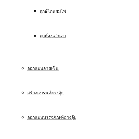
ฤกษ์โกนผมไฟ
ฤกษ์ลงเสาเอก
ออกแบบลายเซ็น
สร้างแบรนด์ฮวงจุ้ย
ออกแบบบรรจุภัณฑ์ฮวงจุ้ย