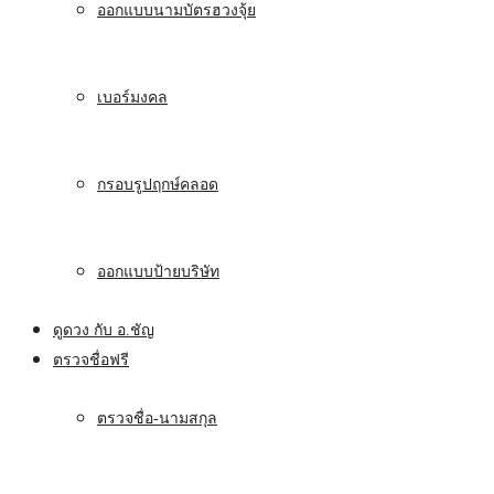
ออกแบบนามบัตรฮวงจุ้ย
เบอร์มงคล
กรอบรูปฤกษ์คลอด
ออกแบบป้ายบริษัท
ดูดวง กับ อ.ชัญ
ตรวจชื่อฟรี
ตรวจชื่อ-นามสกุล