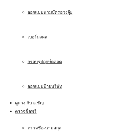
ออกแบบนามบัตรฮวงจุ้ย
เบอร์มงคล
กรอบรูปฤกษ์คลอด
ออกแบบป้ายบริษัท
ดูดวง กับ อ.ชัญ
ตรวจชื่อฟรี
ตรวจชื่อ-นามสกุล