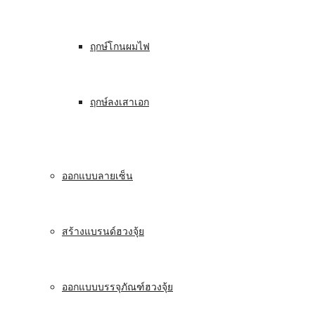
ฤกษ์โกนผมไฟ
ฤกษ์ลงเสาเอก
ออกแบบลายเซ็น
สร้างแบรนด์ฮวงจุ้ย
ออกแบบบรรจุภัณฑ์ฮวงจุ้ย