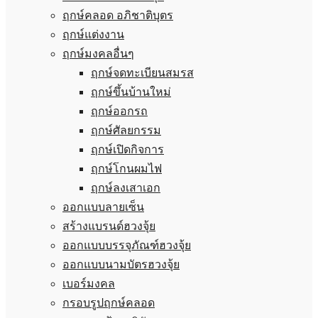
ฤกษ์คลอด อภิชาติบุตร
ฤกษ์แต่งงาน
ฤกษ์มงคลอื่นๆ
ฤกษ์จดทะเบียนสมรส
ฤกษ์ขึ้นบ้านใหม่
ฤกษ์ออกรถ
ฤกษ์ศัลยกรรม
ฤกษ์เปิดกิจการ
ฤกษ์โกนผมไฟ
ฤกษ์ลงเสาเอก
ออกแบบลายเซ็น
สร้างแบรนด์ฮวงจุ้ย
ออกแบบบรรจุภัณฑ์ฮวงจุ้ย
ออกแบบนามบัตรฮวงจุ้ย
เบอร์มงคล
กรอบรูปฤกษ์คลอด