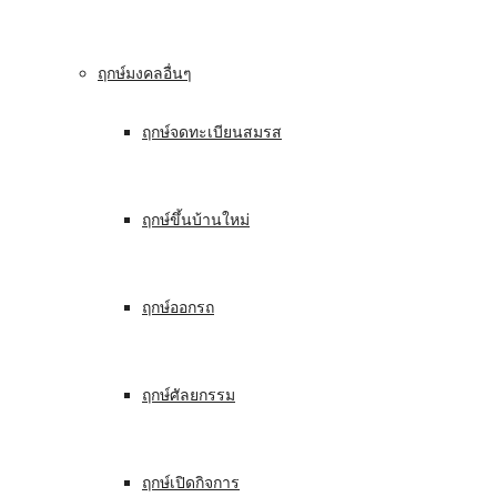
ฤกษ์มงคลอื่นๆ
ฤกษ์จดทะเบียนสมรส
ฤกษ์ขึ้นบ้านใหม่
ฤกษ์ออกรถ
ฤกษ์ศัลยกรรม
ฤกษ์เปิดกิจการ