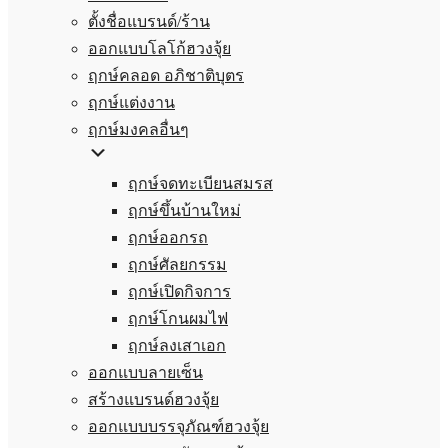
ตั้งชื่อแบรนด์/ร้าน
ออกแบบโลโก้ฮวงจุ้ย
ฤกษ์คลอด อภิชาติบุตร
ฤกษ์แต่งงาน
ฤกษ์มงคลอื่นๆ
ฤกษ์จดทะเบียนสมรส
ฤกษ์ขึ้นบ้านใหม่
ฤกษ์ออกรถ
ฤกษ์ศัลยกรรม
ฤกษ์เปิดกิจการ
ฤกษ์โกนผมไฟ
ฤกษ์ลงเสาเอก
ออกแบบลายเซ็น
สร้างแบรนด์ฮวงจุ้ย
ออกแบบบรรจุภัณฑ์ฮวงจุ้ย