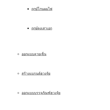
ฤกษ์โกนผมไฟ
ฤกษ์ลงเสาเอก
ออกแบบลายเซ็น
สร้างแบรนด์ฮวงจุ้ย
ออกแบบบรรจุภัณฑ์ฮวงจุ้ย