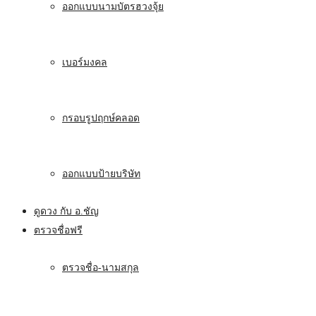
ออกแบบนามบัตรฮวงจุ้ย
เบอร์มงคล
กรอบรูปฤกษ์คลอด
ออกแบบป้ายบริษัท
ดูดวง กับ อ.ชัญ
ตรวจชื่อฟรี
ตรวจชื่อ-นามสกุล