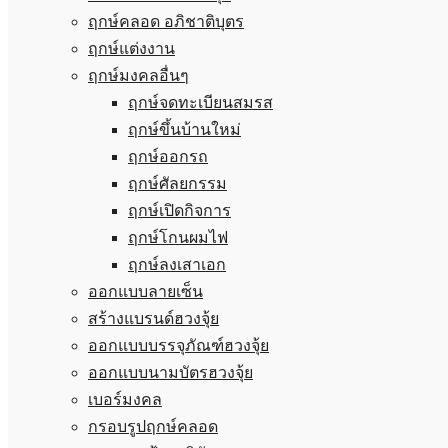
ฤกษ์คลอด อภิชาติบุตร
ฤกษ์แต่งงาน
ฤกษ์มงคลอื่นๆ
ฤกษ์จดทะเบียนสมรส
ฤกษ์ขึ้นบ้านใหม่
ฤกษ์ออกรถ
ฤกษ์ศัลยกรรม
ฤกษ์เปิดกิจการ
ฤกษ์โกนผมไฟ
ฤกษ์ลงเสาเอก
ออกแบบลายเซ็น
สร้างแบรนด์ฮวงจุ้ย
ออกแบบบรรจุภัณฑ์ฮวงจุ้ย
ออกแบบนามบัตรฮวงจุ้ย
เบอร์มงคล
กรอบรูปฤกษ์คลอด